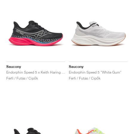
Saucony
Saucony
Endorphin Speed 5 x Keith Haring "NYC Marathon"
Endorphin Speed 5 "White Gum"
Férfi / Futás / Cipők
Férfi / Futás / Cipők