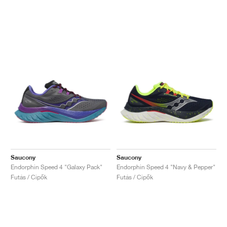
Saucony
Saucony
Endorphin Speed 4 "Galaxy Pack"
Endorphin Speed 4 "Navy & Pepper"
Futás / Cipők
Futás / Cipők