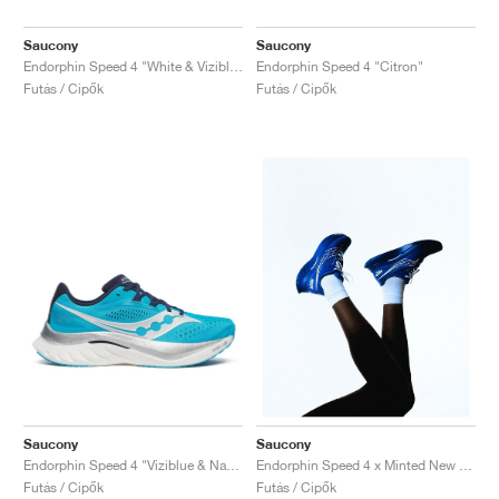
Saucony
Saucony
Endorphin Speed 4 "White & Viziblue"
Endorphin Speed 4 "Citron"
Futás / Cipők
Futás / Cipők
Saucony
Saucony
Endorphin Speed 4 "Viziblue & Navy"
Endorphin Speed 4 x Minted New York "Blue"
Futás / Cipők
Futás / Cipők