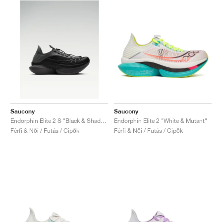
Saucony
Saucony
Endorphin Elite 2 S "Black & Shadow"
Endorphin Elite 2 "White & Mutant"
Férfi & Női / Futás / Cipők
Férfi & Női / Futás / Cipők