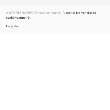
Rólunk
A SPORTSHOWROOM sütiket használ.
A cookie-kra vonatkozó
Kapcsolat
szabályzatunkról
.
Sitemap
Folytatni
Márkák
Nike
Jordan
adidas
New Balance
ASICS
PUMA
Converse
Vans
Hoka
Salomon