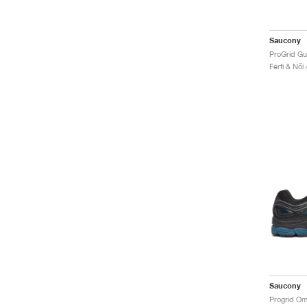
Saucony
ProGrid Gu
Férfi & Női
Saucony