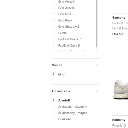
Grid Aura X
Grid Jazz 9
Grid NXT
Saucony
Grid Peak
Grid Shadow 2
Férfi & Női
Guide
Ft64.599
ProGrid Guide 7
ProGrid Omni 9
ProGrid Triumph 4
Vonal
Grid
Rendezés
Ajánlott
Ár magas - alacsony
Ár alacsony - magas
Értékelés
Saucony
Progrid Om