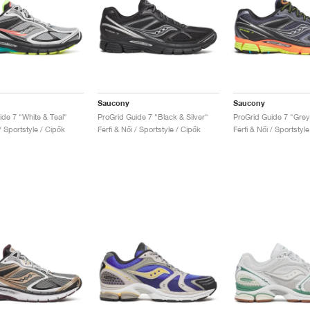
Saucony
Saucony
ide 7 "White & Teal"
ProGrid Guide 7 "Black & Silver"
ProGrid Guide 7 "Grey 
 / Sportstyle / Cipők
Férfi & Női / Sportstyle / Cipők
Férfi & Női / Sportstyl