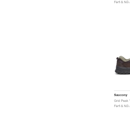
Férfi & Női
Saucony
Grid Peak 
Férfi & Női