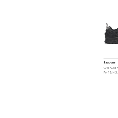
Saucony
Grid Aura
Férfi & Női