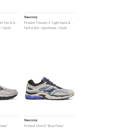
Saucony
ProGrid Triumph 4 "Light Tan & Green"
ProGrid Triumph 4 "Light Sand & Rust"
e / Cipők
Férfi & Női / Sportstyle / Cipők
Saucony
Fade"
ProGrid Omni 9 "Blue Fade"