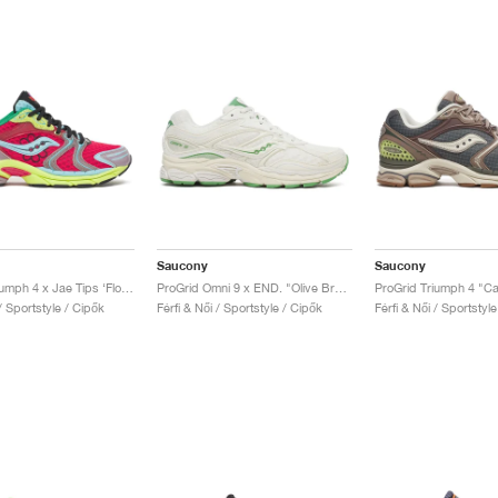
Saucony
Saucony
ProGrid Triumph 4 x Jae Tips ‘Flowers Grow Uptown’ "Poison Ivy"
ProGrid Omni 9 x END. "Olive Branch"
 / Sportstyle / Cipők
Férfi & Női / Sportstyle / Cipők
Férfi & Női / Sportstyl