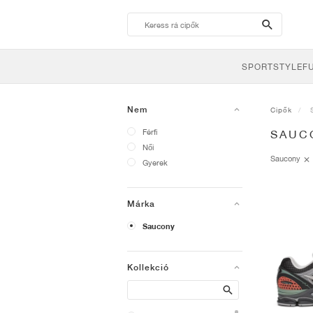
search-
btn
SPORTSTYLE
F
Nem
Cipők
Férfi
SAUC
Női
Saucony
Gyerek
Márka
Saucony
Kollekció
Search