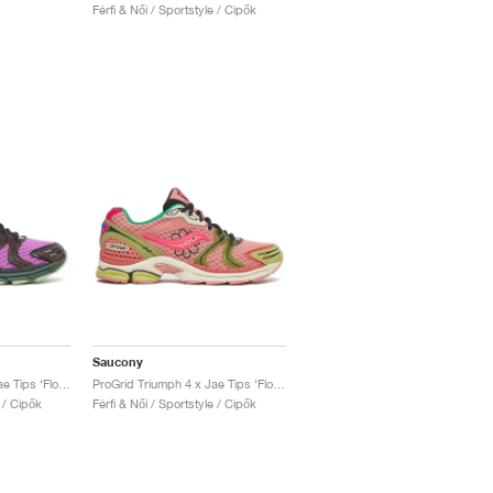
Férfi & Női / Sportstyle / Cipők
Saucony
ProGrid Triumph 4 x Jae Tips ‘Flowers Grow Uptown’ "Violet & Earth"
ProGrid Triumph 4 x Jae Tips ‘Flowers Grow Uptown’ "Peach & Leaf"
e / Cipők
Férfi & Női / Sportstyle / Cipők