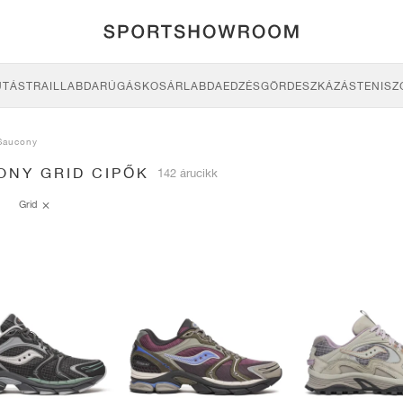
UTÁS
TRAIL
LABDARÚGÁS
KOSÁRLABDA
EDZÉS
GÖRDESZKÁZÁS
TENISZ
Saucony
ONY GRID CIPŐK
142 árucikk
Grid