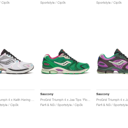
/ Cipők
Sportstyle / Cipők
Sportstyle / Cipők
Saucony
Saucony
ProGrid Triumph 4 x Keith Haring "Love"
ProGrid Triumph 4 x Jae Tips ‘Flowers Grow Uptown’ "Fern"
rtstyle / Cipők
Férfi & Női / Sportstyle / Cipők
Férfi & Női / Sportstyl