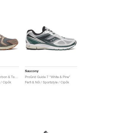
Saucony
ProGrid Triumph 4 "Carbon & Taupe"
ProGrid Guide 7 "White & Pine"
e / Cipők
Férfi & Női / Sportstyle / Cipők