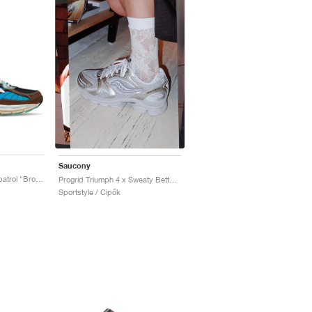
Saucony
ProGrid Omni 9 x Footpatrol "Brown & Blue"
Progrid Triumph 4 x Sweaty Betty "Silver & White"
Sportstyle / Cipők