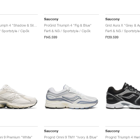
Saucony
Saucony
ProGrid Triumph 4 "Shadow & Silver"
ProGrid Triumph 4 "Fig & Blue"
Grid Aura X "Grey & A
 / Sportstyle / Cipők
Férfi & Női / Sportstyle / Cipők
Férfi & Női / Sportstyl
Ft45.599
Ft39.599
Saucony
Saucony
ni 9 Premium "White"
Progrid Omni 9 TMY "Ivory & Blue"