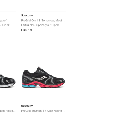
Saucony
gave"
ProGrid Omni 9 ‘Tomorrow, Meet Yesterday Pack’ "Brown & Navy"
e / Cipők
Férfi & Női / Sportstyle / Cipők
Ft46.799
Saucony
Progrid Triumph 4 Heritage "Black & Silver"
ProGrid Triumph 4 x Keith Haring "NYC Marathon"