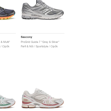
Saucony
& Multi"
ProGrid Guide 7 "Grey & Silver"
e / Cipők
Férfi & Női / Sportstyle / Cipők