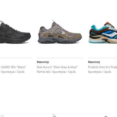
Saucony
Saucony
 X GORE-TEX "Black"
Grid Aura X "Dark Grey & Mud"
 / Sportstyle / Cipők
Férfi & Női / Sportstyle / Cipők
Sportstyle / Cipők