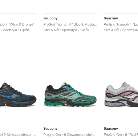
Saucony
Saucony
ide 7 "White & Bronze"
ProGrid Triumph 4 "Blue & Mustard"
 / Sportstyle / Cipők
Férfi & Női / Sportstyle / Cipők
Férfi & Női / Sportstyl
Saucony
Saucony
Progrid Omni 9 Glowaconstrictor "Black"
Progrid Omni 9 Glowaconstrictor "Green"
ProGrid Omni 9 "Red 