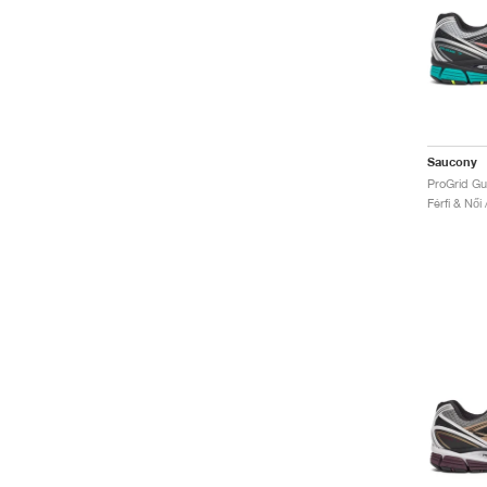
Saucony
ProGrid Gu
Férfi & Női