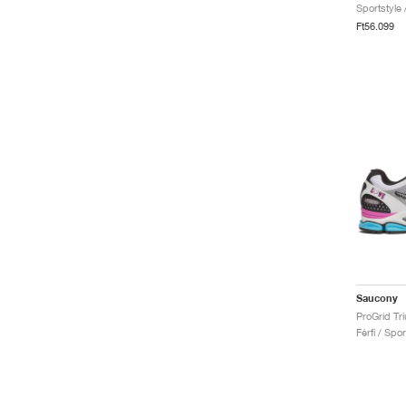
Sportstyle 
Ft56.099
Saucony
Férfi / Spo