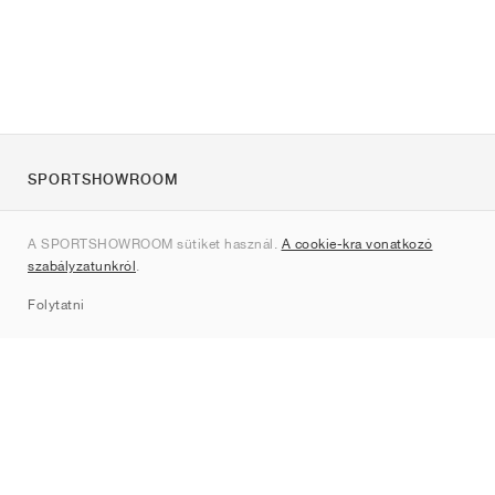
SPORTSHOWROOM
Rólunk
A SPORTSHOWROOM sütiket használ.
A cookie-kra vonatkozó
Kapcsolat
szabályzatunkról
.
Sitemap
Folytatni
Márkák
Nike
Jordan
adidas
New Balance