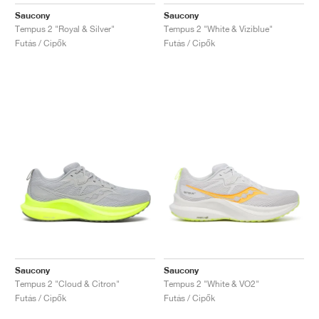
FIELD GENERAL
CRAZE
ADIRACER
MULE
471
GEL-CUMULUS 16
G.T. CUT
FORCE 58
TEKKIRA CUP
508
JORDAN
Saucony
Saucony
Tempus 2 "Royal & Silver"
Tempus 2 "White & Viziblue"
KILLSHOT 2
MOTO 2K
ITALIA
LEGACY 312
ALLERDALE
G.T. FUTURE
PS8
ALOHA SUPER
600
Futás / Cipők
Futás / Cipők
TOTAL 90
PHENOMENA
FORUM
JUMPMAN JACK
2000
VERTEBRAE
808
AVA ROVER
1000
HAMBURG
204L
AIR MAX 95
933
MIND
860V2
AIR RIFT
Saucony
Saucony
Tempus 2 "Cloud & Citron"
Tempus 2 "White & VO2"
Futás / Cipők
Futás / Cipők