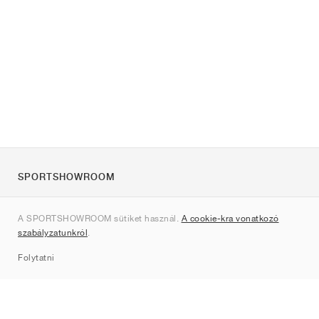
SPORTSHOWROOM
Rólunk
A SPORTSHOWROOM sütiket használ.
A cookie-kra vonatkozó
Kapcsolat
szabályzatunkról
.
Sitemap
Folytatni
Márkák
Nike