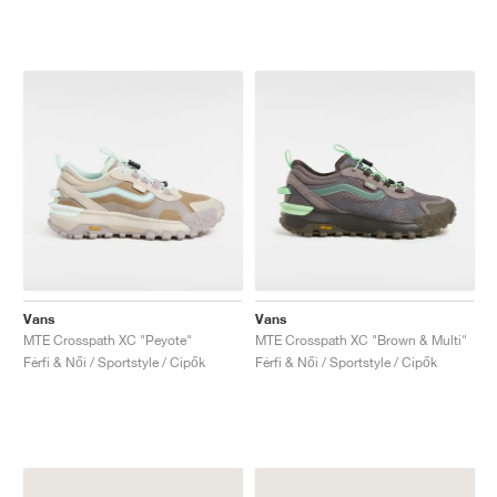
Vans
Vans
MTE Crosspath XC "Peyote"
MTE Crosspath XC "Brown & Multi"
Férfi & Női / Sportstyle / Cipők
Férfi & Női / Sportstyle / Cipők