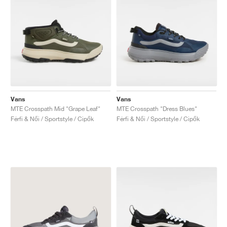
Vans
Vans
MTE Crosspath Mid "Grape Leaf"
MTE Crosspath "Dress Blues"
Férfi & Női / Sportstyle / Cipők
Férfi & Női / Sportstyle / Cipők