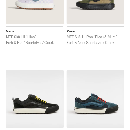
Vans
Vans
MTE Sk8-Hi "Lilac"
MTE Sk8-Hi Pop "Black & Multi"
Férfi & Női / Sportstyle / Cipők
Férfi & Női / Sportstyle / Cipők