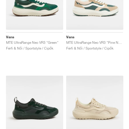
Vans
Vans
MTE UltraRange Neo VR3 "Green"
MTE UltraRange Neo VR3 "Pine Needle"
Férfi & Női / Sportstyle / Cipők
Férfi & Női / Sportstyle / Cipők