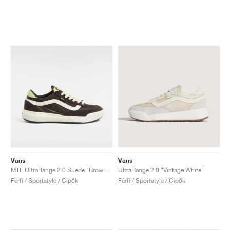
Vans
Vans
MTE UltraRange 2.0 Suede "Brown & Green"
UltraRange 2.0 "Vintage White"
Férfi / Sportstyle / Cipők
Férfi / Sportstyle / Cipők