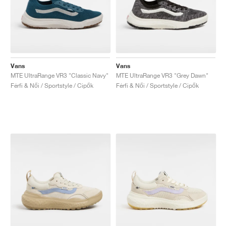
Vans
Vans
MTE UltraRange VR3 "Classic Navy"
MTE UltraRange VR3 "Grey Dawn"
Férfi & Női / Sportstyle / Cipők
Férfi & Női / Sportstyle / Cipők