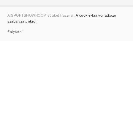
Rólunk
A SPORTSHOWROOM sütiket használ.
A cookie-kra vonatkozó
Kapcsolat
szabályzatunkról
.
Sitemap
Folytatni
Márkák
Nike
Jordan
adidas
New Balance
ASICS
PUMA
Converse
Vans
Hoka
Salomon