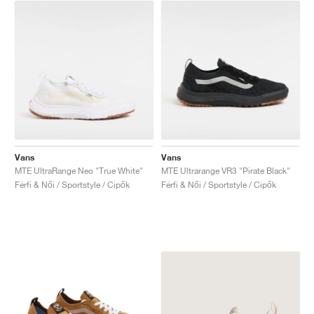
Vans
Vans
MTE UltraRange Neo "True White"
MTE Ultrarange VR3 "Pirate Black"
Férfi & Női / Sportstyle / Cipők
Férfi & Női / Sportstyle / Cipők