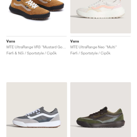
Vans
Vans
MTE UltraRange VR3 "Mustard Gold"
MTE UltraRange Neo "Multi"
Férfi & Női / Sportstyle / Cipők
Férfi / Sportstyle / Cipők