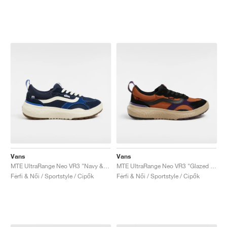
Vans
Vans
MTE UltraRange Neo VR3 "Navy & True Blue"
MTE UltraRange Neo VR3 "Glazed Ginger"
Férfi & Női / Sportstyle / Cipők
Férfi & Női / Sportstyle / Cipők