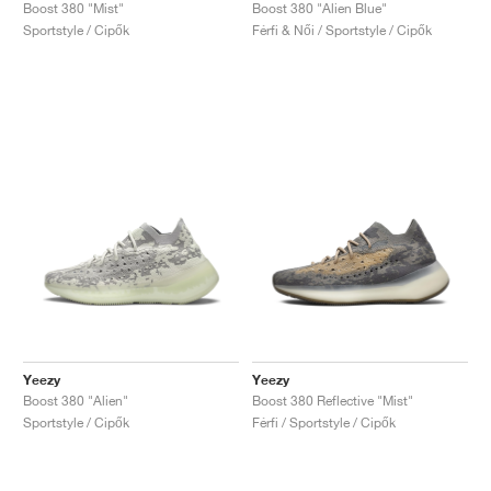
FIELD GENERAL
CRAZE
ADIRACER
MULE
471
GEL-CUMULUS 16
G.T. CUT
FORCE 58
TEKKIRA CUP
508
JORDAN
Boost 380 "Mist"
Boost 380 "Alien Blue"
Sportstyle / Cipők
Férfi & Női / Sportstyle / Cipők
KILLSHOT 2
MOTO 2K
ITALIA
LEGACY 312
ALLERDALE
G.T. FUTURE
PS8
ALOHA SUPER
600
TOTAL 90
PHENOMENA
FORUM
JUMPMAN JACK
2000
VERTEBRAE
808
AVA ROVER
1000
HAMBURG
204L
AIR MAX 95
933
MIND
860V2
AIR RIFT
Yeezy
Yeezy
Boost 380 "Alien"
Boost 380 Reflective "Mist"
Sportstyle / Cipők
Férfi / Sportstyle / Cipők