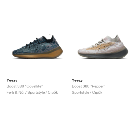
Yeezy
Yeezy
Boost 380 "Covellite"
Boost 380 "Pepper"
Férfi & Női / Sportstyle / Cipők
Sportstyle / Cipők