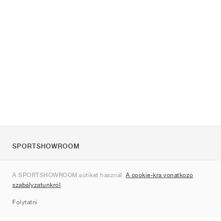
SPORTSHOWROOM
Rólunk
A SPORTSHOWROOM sütiket használ.
A cookie-kra vonatkozó
Kapcsolat
szabályzatunkról
.
Sitemap
Folytatni