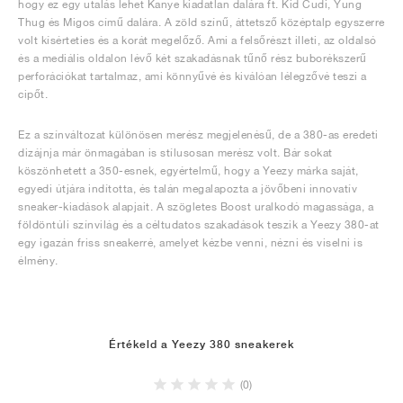
hogy ez egy utalás lehet Kanye kiadatlan dalára ft. Kid Cudi, Yung
Thug és Migos című dalára. A zöld színű, áttetsző középtalp egyszerre
volt kísérteties és a korát megelőző. Ami a felsőrészt illeti, az oldalsó
és a mediális oldalon lévő két szakadásnak tűnő rész buborékszerű
perforációkat tartalmaz, ami könnyűvé és kiválóan lélegzővé teszi a
cipőt.
Ez a színváltozat különösen merész megjelenésű, de a 380-as eredeti
dizájnja már önmagában is stílusosan merész volt. Bár sokat
köszönhetett a 350-esnek, egyértelmű, hogy a Yeezy márka saját,
egyedi útjára indította, és talán megalapozta a jövőbeni innovatív
sneaker-kiadások alapjait. A szögletes Boost uralkodó magassága, a
földöntúli színvilág és a céltudatos szakadások teszik a Yeezy 380-at
egy igazán friss sneakerré, amelyet kézbe venni, nézni és viselni is
élmény.
Értékeld a Yeezy 380 sneakerek
(0)