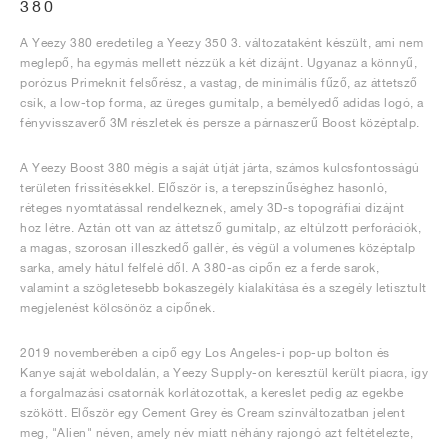
380
A Yeezy 380 eredetileg a Yeezy 350 3. változataként készült, ami nem
meglepő, ha egymás mellett nézzük a két dizájnt. Ugyanaz a könnyű,
porózus Primeknit felsőrész, a vastag, de minimális fűző, az áttetsző
csík, a low-top forma, az üreges gumitalp, a bemélyedő adidas logó, a
fényvisszaverő 3M részletek és persze a párnaszerű Boost középtalp.
A Yeezy Boost 380 mégis a saját útját járta, számos kulcsfontosságú
területen frissítésekkel. Először is, a terepszínűséghez hasonló,
réteges nyomtatással rendelkeznek, amely 3D-s topográfiai dizájnt
hoz létre. Aztán ott van az áttetsző gumitalp, az eltúlzott perforációk,
a magas, szorosan illeszkedő gallér, és végül a volumenes középtalp
sarka, amely hátul felfelé dől. A 380-as cipőn ez a ferde sarok,
valamint a szögletesebb bokaszegély kialakítása és a szegély letisztult
megjelenést kölcsönöz a cipőnek.
2019 novemberében a cipő egy Los Angeles-i pop-up bolton és
Kanye saját weboldalán, a Yeezy Supply-on keresztül került piacra, így
a forgalmazási csatornák korlátozottak, a kereslet pedig az egekbe
szökött. Először egy Cement Grey és Cream színváltozatban jelent
meg, "Alien" néven, amely név miatt néhány rajongó azt feltételezte,