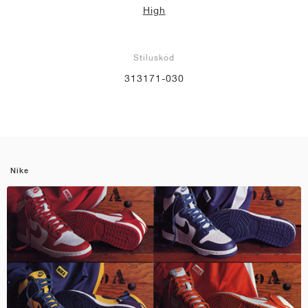
High
Stíluskód
313171-030
Nike