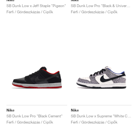
SB Dunk Low x Jeff Staple "Pigeon"
SB Dunk Low Pro "Black & University Blue"
Férfi / Gördeszkázás / Cipők
Férfi / Gördeszkázás / Cipők
Nike
Nike
SB Dunk Low Pro "Black Cement"
SB Dunk Low x Supreme "White Cement"
Férfi / Gördeszkázás / Cipők
Férfi / Gördeszkázás / Cipők