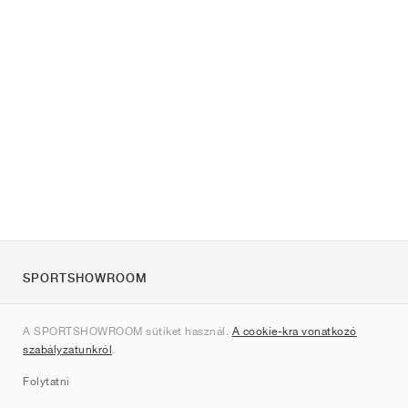
SPORTSHOWROOM
Rólunk
A SPORTSHOWROOM sütiket használ.
A cookie-kra vonatkozó
Kapcsolat
szabályzatunkról
.
Sitemap
Folytatni