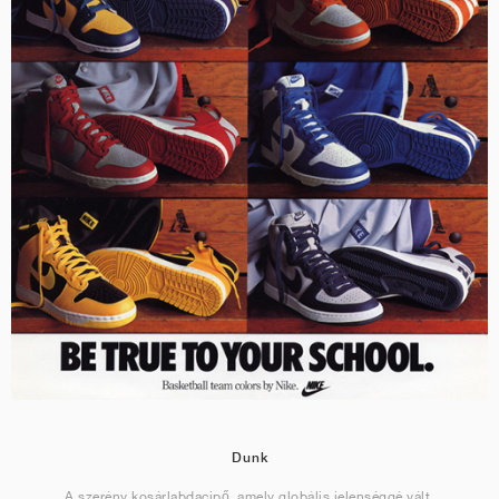
Dunk
A szerény kosárlabdacipő, amely globális jelenséggé vált.