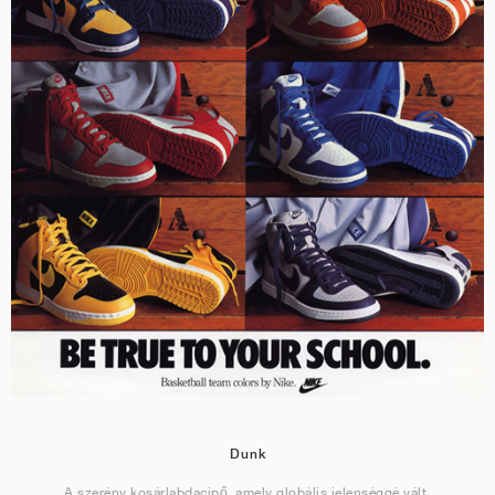
Dunk
A szerény kosárlabdacipő, amely globális jelenséggé vált.