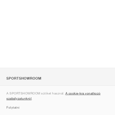
SPORTSHOWROOM
Rólunk
A SPORTSHOWROOM sütiket használ.
A cookie-kra vonatkozó
Kapcsolat
szabályzatunkról
.
Sitemap
Folytatni