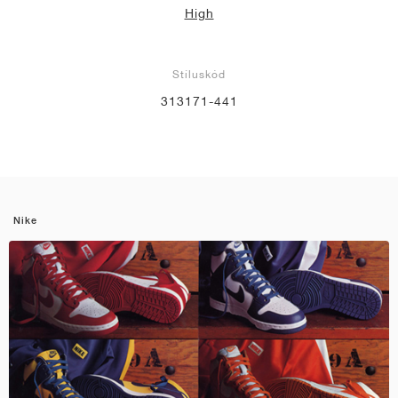
High
Stíluskód
313171-441
Nike