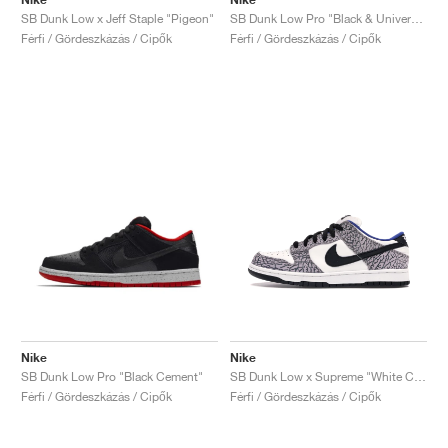
SB Dunk Low x Jeff Staple "Pigeon"
SB Dunk Low Pro "Black & University Blue"
Férfi / Gördeszkázás / Cipők
Férfi / Gördeszkázás / Cipők
Nike
Nike
SB Dunk Low Pro "Black Cement"
SB Dunk Low x Supreme "White Cement"
Férfi / Gördeszkázás / Cipők
Férfi / Gördeszkázás / Cipők