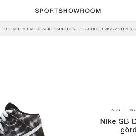
UTÁS
TRAIL
LABDARÚGÁS
KOSÁRLABDA
EDZÉS
GÖRDESZKÁZÁS
TENISZ
Cipők
Nike
Nike SB 
gör