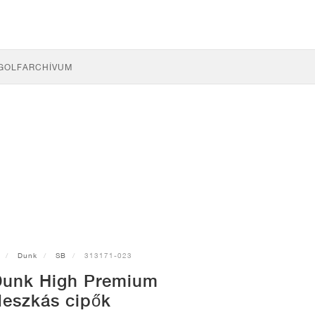
GOLF
ARCHÍVUM
Dunk
SB
313171-023
Dunk High Premium
deszkás cipők