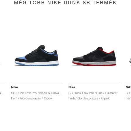
MÉG TÖBB NIKE DUNK SB TERMÉK
Nike
Nike
Nik
SB Dunk Low x Jeff Staple "Pigeon"
SB Dunk Low Pro "Black & University Blue"
SB Dunk Low Pro "Black Cement"
Férfi / Gördeszkázás / Cipők
Férfi / Gördeszkázás / Cipők
Fér