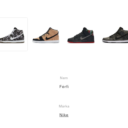
Nem
Férfi
Márka
Nike