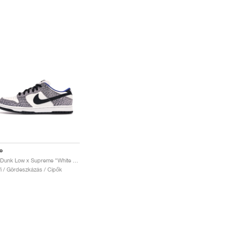
e
SB Dunk Low x Supreme "White Cement"
fi / Gördeszkázás / Cipők