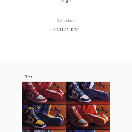
High
Stíluskód
313171-023
Nike