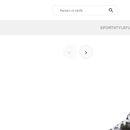
search-
btn
SPORTSTYLE
F