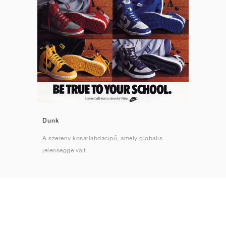
Dunk
A szerény kosárlabdacipő, amely globális
jelenséggé vált.