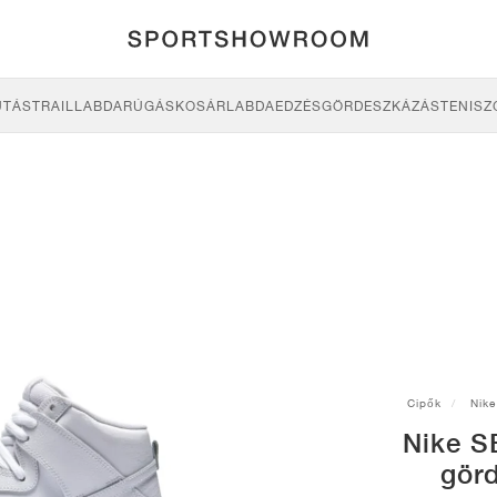
UTÁS
TRAIL
LABDARÚGÁS
KOSÁRLABDA
EDZÉS
GÖRDESZKÁZÁS
TENISZ
Cipők
Nike
Nike S
gör