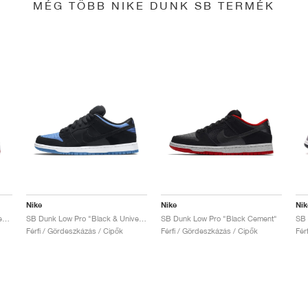
MÉG TÖBB NIKE DUNK SB TERMÉK
Nike
Nike
Nik
SB Dunk Low x Jeff Staple "Pigeon"
SB Dunk Low Pro "Black & University Blue"
SB Dunk Low Pro "Black Cement"
Férfi / Gördeszkázás / Cipők
Férfi / Gördeszkázás / Cipők
Fér