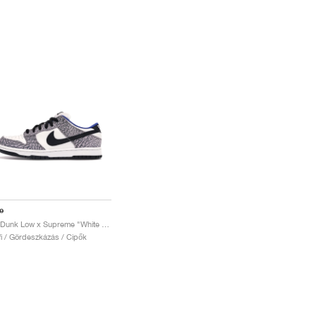
e
SB Dunk Low x Supreme "White Cement"
fi / Gördeszkázás / Cipők