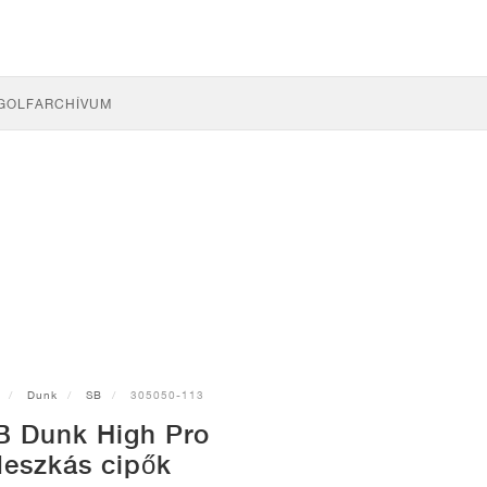
GOLF
ARCHÍVUM
Dunk
SB
305050-113
B Dunk High Pro
deszkás cipők