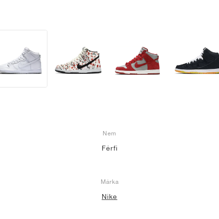
Nem
Férfi
Márka
Nike