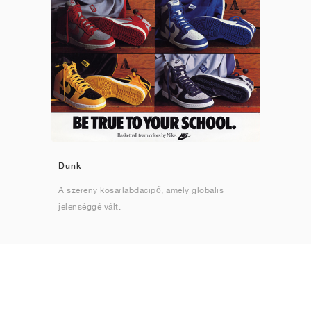
Dunk
A szerény kosárlabdacipő, amely globális
jelenséggé vált.