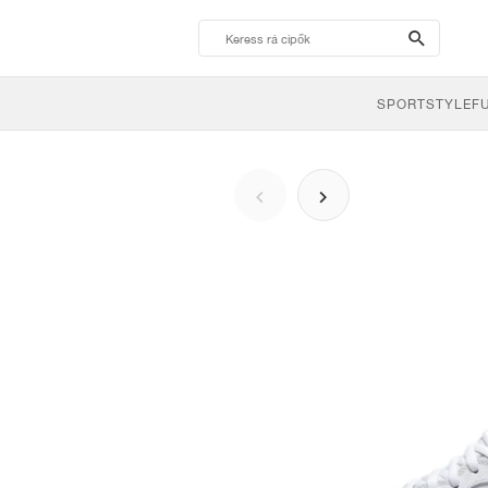
search-
btn
SPORTSTYLE
F