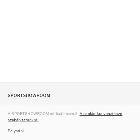
SPORTSHOWROOM
Rólunk
A SPORTSHOWROOM sütiket használ.
A cookie-kra vonatkozó
Kapcsolat
szabályzatunkról
.
Sitemap
Folytatni