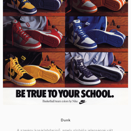
Dunk
A szerény kosárlabdacipő, amely globális jelenséggé vált.