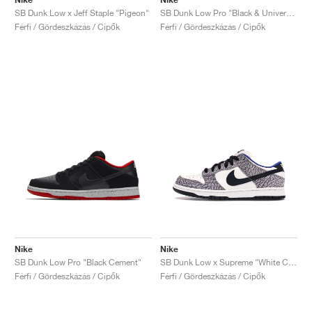
SB Dunk Low x Jeff Staple "Pigeon"
SB Dunk Low Pro "Black & University Blue"
Férfi / Gördeszkázás / Cipők
Férfi / Gördeszkázás / Cipők
Nike
Nike
SB Dunk Low Pro "Black Cement"
SB Dunk Low x Supreme "White Cement"
Férfi / Gördeszkázás / Cipők
Férfi / Gördeszkázás / Cipők