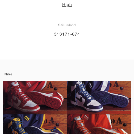
High
Stíluskód
313171-674
Nike