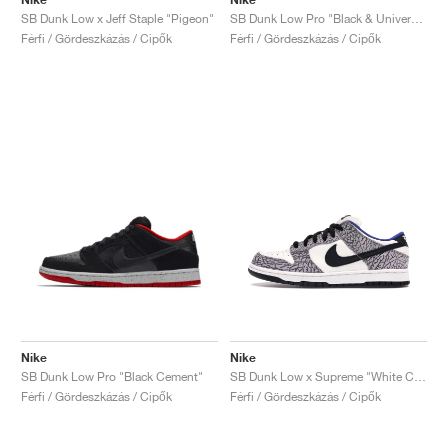
SB Dunk Low x Jeff Staple "Pigeon"
SB Dunk Low Pro "Black & University Blue"
Férfi / Gördeszkázás / Cipők
Férfi / Gördeszkázás / Cipők
Nike
Nike
SB Dunk Low Pro "Black Cement"
SB Dunk Low x Supreme "White Cement"
Férfi / Gördeszkázás / Cipők
Férfi / Gördeszkázás / Cipők