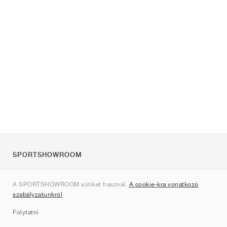
SPORTSHOWROOM
Rólunk
A SPORTSHOWROOM sütiket használ.
A cookie-kra vonatkozó
Kapcsolat
szabályzatunkról
.
Sitemap
Folytatni