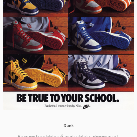
Dunk
A szerény kosárlabdacipő, amely globális jelenséggé vált.