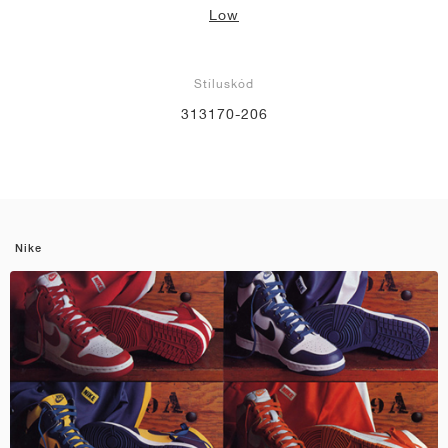
Low
Stíluskód
313170-206
Nike