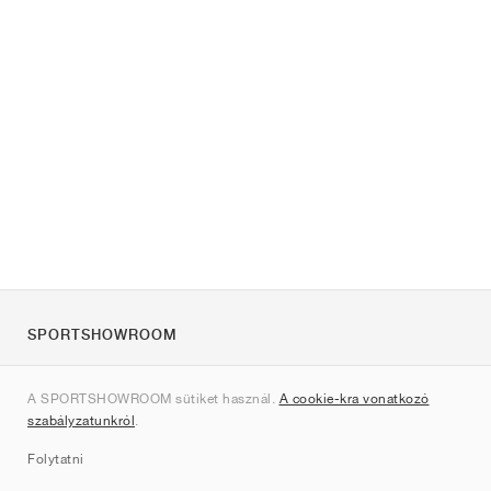
SPORTSHOWROOM
Rólunk
A SPORTSHOWROOM sütiket használ.
A cookie-kra vonatkozó
Kapcsolat
szabályzatunkról
.
Sitemap
Folytatni