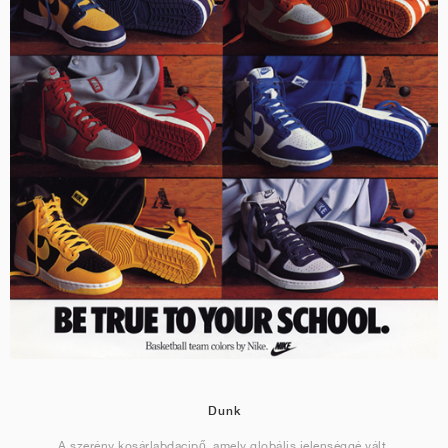
Dunk
A szerény kosárlabdacipő, amely globális jelenséggé vált.