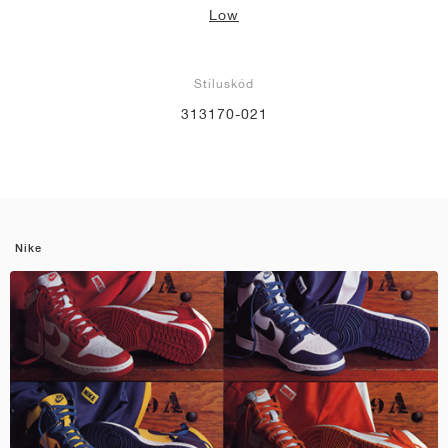
Low
Stíluskód
313170-021
Nike