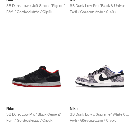
SB Dunk Low x Jeff Staple "Pigeon"
SB Dunk Low Pro "Black & University Blue"
Férfi / Gördeszkázás / Cipők
Férfi / Gördeszkázás / Cipők
Nike
Nike
SB Dunk Low Pro "Black Cement"
SB Dunk Low x Supreme "White Cement"
Férfi / Gördeszkázás / Cipők
Férfi / Gördeszkázás / Cipők