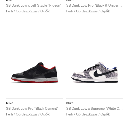
SB Dunk Low x Jeff Staple "Pigeon"
SB Dunk Low Pro "Black & University Blue"
Férfi / Gördeszkázás / Cipők
Férfi / Gördeszkázás / Cipők
Nike
Nike
SB Dunk Low Pro "Black Cement"
SB Dunk Low x Supreme "White Cement"
Férfi / Gördeszkázás / Cipők
Férfi / Gördeszkázás / Cipők