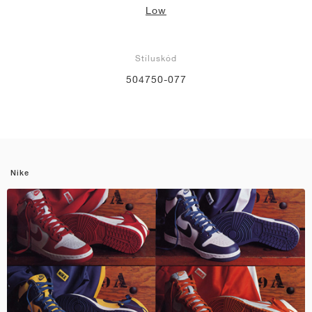
Low
Stíluskód
504750-077
Nike