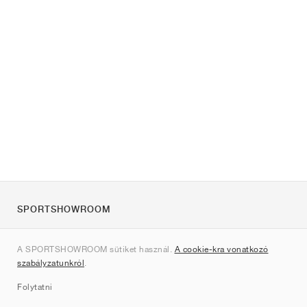
SPORTSHOWROOM
Rólunk
A SPORTSHOWROOM sütiket használ.
A cookie-kra vonatkozó
Kapcsolat
szabályzatunkról
.
Sitemap
Folytatni