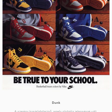
Dunk
A szerény kosárlabdacipő, amely globális jelenséggé vált.