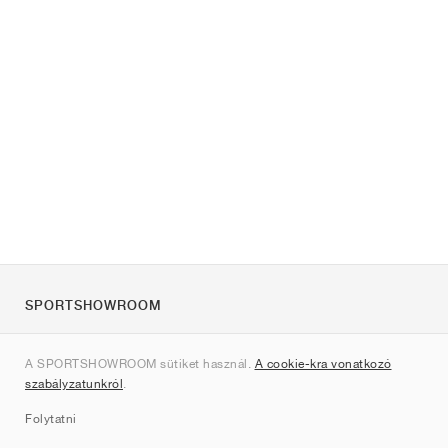
SPORTSHOWROOM
Rólunk
A SPORTSHOWROOM sütiket használ.
A cookie-kra vonatkozó
Kapcsolat
szabályzatunkról
.
Sitemap
Folytatni