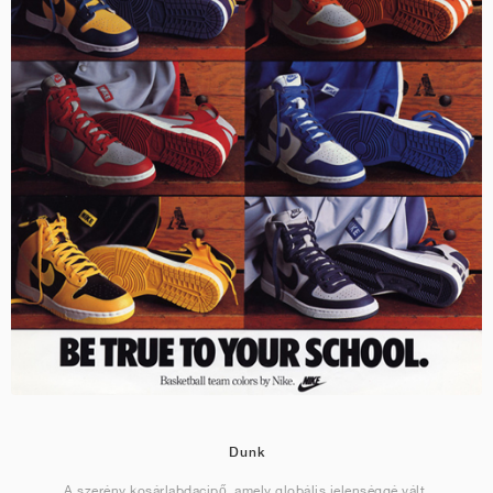
Dunk
A szerény kosárlabdacipő, amely globális jelenséggé vált.