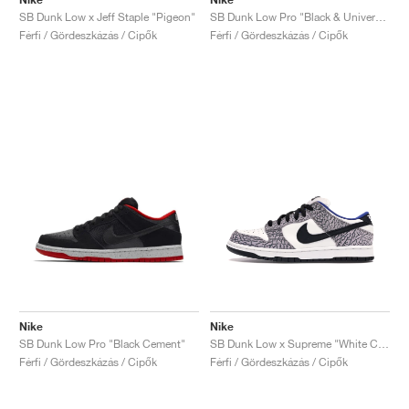
SB Dunk Low x Jeff Staple "Pigeon"
SB Dunk Low Pro "Black & University Blue"
Férfi / Gördeszkázás / Cipők
Férfi / Gördeszkázás / Cipők
Nike
Nike
SB Dunk Low Pro "Black Cement"
SB Dunk Low x Supreme "White Cement"
Férfi / Gördeszkázás / Cipők
Férfi / Gördeszkázás / Cipők