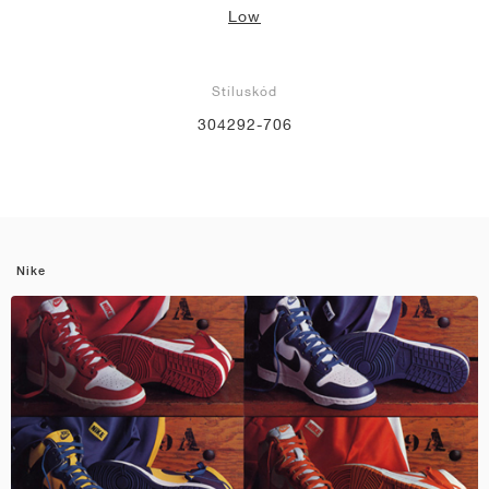
Low
Stíluskód
304292-706
Nike