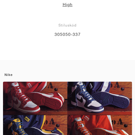
High
Stíluskód
305050-337
Nike