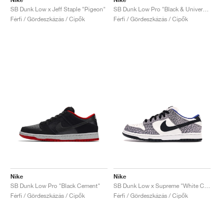
SB Dunk Low x Jeff Staple "Pigeon"
SB Dunk Low Pro "Black & University Blue"
Férfi / Gördeszkázás / Cipők
Férfi / Gördeszkázás / Cipők
Nike
Nike
SB Dunk Low Pro "Black Cement"
SB Dunk Low x Supreme "White Cement"
Férfi / Gördeszkázás / Cipők
Férfi / Gördeszkázás / Cipők