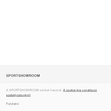
SPORTSHOWROOM
Rólunk
A SPORTSHOWROOM sütiket használ.
A cookie-kra vonatkozó
Kapcsolat
szabályzatunkról
.
Sitemap
Folytatni