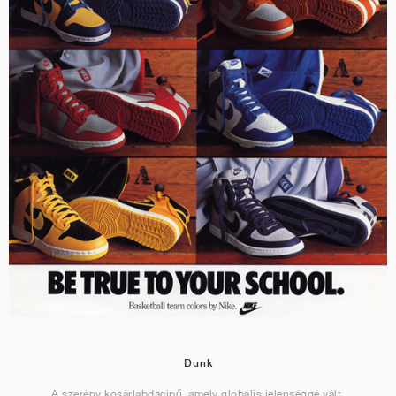
Dunk
A szerény kosárlabdacipő, amely globális jelenséggé vált.