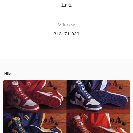
High
Stíluskód
313171-039
Nike