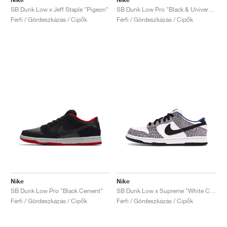
SB Dunk Low x Jeff Staple "Pigeon"
SB Dunk Low Pro "Black & University Blue"
Férfi / Gördeszkázás / Cipők
Férfi / Gördeszkázás / Cipők
Nike
Nike
SB Dunk Low Pro "Black Cement"
SB Dunk Low x Supreme "White Cement"
Férfi / Gördeszkázás / Cipők
Férfi / Gördeszkázás / Cipők