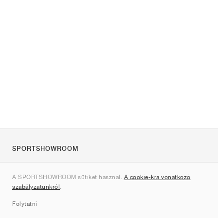
SPORTSHOWROOM
Rólunk
A SPORTSHOWROOM sütiket használ.
A cookie-kra vonatkozó
Kapcsolat
szabályzatunkról
.
Sitemap
Folytatni