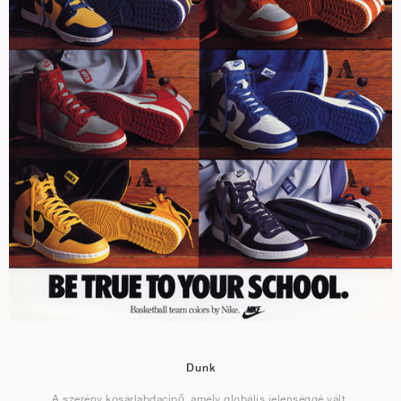
Dunk
A szerény kosárlabdacipő, amely globális jelenséggé vált.