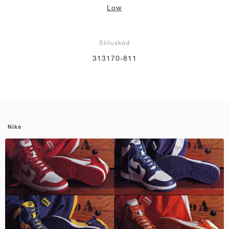
Low
Stíluskód
313170-811
Nike