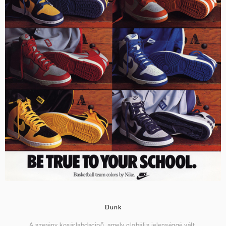
Dunk
A szerény kosárlabdacipő, amely globális jelenséggé vált.