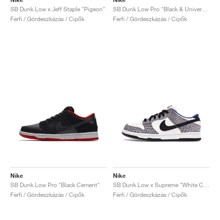
SB Dunk Low x Jeff Staple "Pigeon"
SB Dunk Low Pro "Black & University Blue"
Férfi / Gördeszkázás / Cipők
Férfi / Gördeszkázás / Cipők
Nike
Nike
SB Dunk Low Pro "Black Cement"
SB Dunk Low x Supreme "White Cement"
Férfi / Gördeszkázás / Cipők
Férfi / Gördeszkázás / Cipők