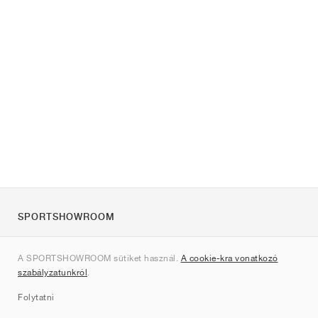
SPORTSHOWROOM
Rólunk
A SPORTSHOWROOM sütiket használ.
A cookie-kra vonatkozó
Kapcsolat
szabályzatunkról
.
Sitemap
Folytatni