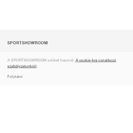
SPORTSHOWROOM
Rólunk
A SPORTSHOWROOM sütiket használ.
A cookie-kra vonatkozó
Kapcsolat
szabályzatunkról
.
Sitemap
Folytatni
Márkák
Nike
Jordan
adidas
New Balance
ASICS