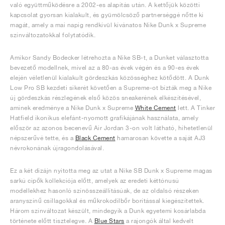
való együttműködésre a 2002-es alapítás után. A kettőjük közötti
kapcsolat gyorsan kialakult, és gyümölcsöző partnerséggé nőtte ki
magát, amely a mai napig rendkívül kívánatos Nike Dunk x Supreme
színváltozatokkal folytatódik.
Amikor Sandy Bodecker létrehozta a Nike SB-t, a Dunket választotta
bevezető modellnek, mivel az a 80-as évek végén és a 90-es évek
elején véletlenül kialakult gördeszkás közösséghez kötődött. A Dunk
Low Pro SB kezdeti sikerét követően a Supreme-ot bízták meg a Nike
új gördeszkás részlegének első közös sneakerének elkészítésével,
aminek eredménye a Nike Dunk x Supreme
White Cement
lett. A Tinker
Hatfield ikonikus elefánt-nyomott grafikájának használata, amely
először az azonos becenevű Air Jordan 3-on volt látható, hihetetlenül
népszerűvé tette, és a
Black Cement
hamarosan követte a saját AJ3
névrokonának újragondolásával.
Ez a két dizájn nyitotta meg az utat a Nike SB Dunk x Supreme magas
sarkú cipők kollekciója előtt, amelyek az eredeti kéttónusú
modellekhez hasonló színösszeállításúak, de az oldalsó részeken
aranyszínű csillagokkal és műkrokodilbőr borítással kiegészítettek.
Három színváltozat készült, mindegyik a Dunk egyetemi kosárlabda
története előtt tisztelegve. A
Blue Stars
a rajongók által kedvelt