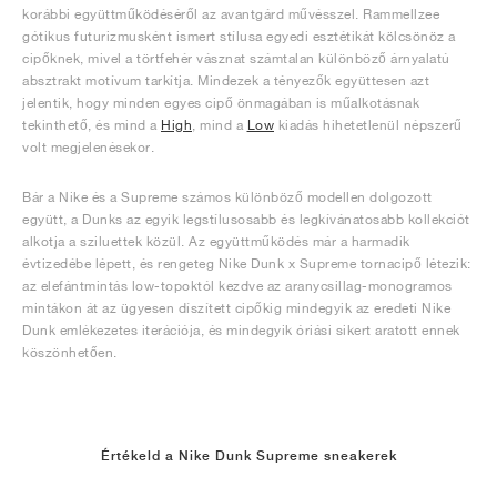
korábbi együttműködéséről az avantgárd művésszel. Rammellzee
gótikus futurizmusként ismert stílusa egyedi esztétikát kölcsönöz a
cipőknek, mivel a törtfehér vásznat számtalan különböző árnyalatú
absztrakt motívum tarkítja. Mindezek a tényezők együttesen azt
jelentik, hogy minden egyes cipő önmagában is műalkotásnak
tekinthető, és mind a
High
, mind a
Low
kiadás hihetetlenül népszerű
volt megjelenésekor.
Bár a Nike és a Supreme számos különböző modellen dolgozott
együtt, a Dunks az egyik legstílusosabb és legkívánatosabb kollekciót
alkotja a sziluettek közül. Az együttműködés már a harmadik
évtizedébe lépett, és rengeteg Nike Dunk x Supreme tornacipő létezik:
az elefántmintás low-topoktól kezdve az aranycsillag-monogramos
mintákon át az ügyesen díszített cipőkig mindegyik az eredeti Nike
Dunk emlékezetes iterációja, és mindegyik óriási sikert aratott ennek
köszönhetően.
Értékeld a Nike Dunk Supreme sneakerek