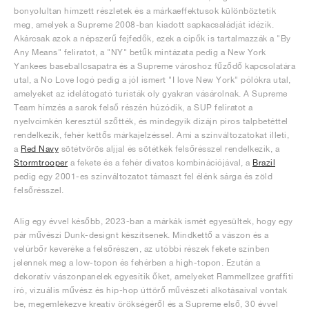
bonyolultan hímzett részletek és a márkaeffektusok különböztetik
meg, amelyek a Supreme 2008-ban kiadott sapkacsaládját idézik.
Akárcsak azok a népszerű fejfedők, ezek a cipők is tartalmazzák a "By
Any Means" feliratot, a "NY" betűk mintázata pedig a New York
Yankees baseballcsapatra és a Supreme városhoz fűződő kapcsolatára
utal, a No Love logó pedig a jól ismert "I love New York" pólókra utal,
amelyeket az idelátogató turisták oly gyakran vásárolnak. A Supreme
Team hímzés a sarok felső részén húzódik, a SUP feliratot a
nyelvcímkén keresztül szőtték, és mindegyik dizájn piros talpbetéttel
rendelkezik, fehér kettős márkajelzéssel. Ami a színváltozatokat illeti,
a
Red Navy
sötétvörös aljjal és sötétkék felsőrésszel rendelkezik, a
Stormtrooper
a fekete és a fehér divatos kombinációjával, a
Brazil
pedig egy 2001-es színváltozatot támaszt fel élénk sárga és zöld
felsőrésszel.
Alig egy évvel később, 2023-ban a márkák ismét egyesültek, hogy egy
pár művészi Dunk-designt készítsenek. Mindkettő a vászon és a
velúrbőr keveréke a felsőrészen, az utóbbi részek fekete színben
jelennek meg a low-topon és fehérben a high-topon. Ezután a
dekoratív vászonpanelek egyesítik őket, amelyeket Rammellzee graffiti
író, vizuális művész és hip-hop úttörő művészeti alkotásaival vontak
be, megemlékezve kreatív örökségéről és a Supreme első, 30 évvel