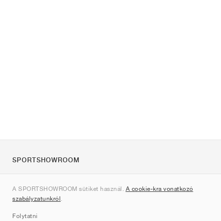
SPORTSHOWROOM
Rólunk
A SPORTSHOWROOM sütiket használ.
A cookie-kra vonatkozó
Kapcsolat
szabályzatunkról
.
Sitemap
Folytatni