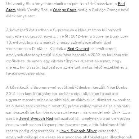
University Blue árnyalatot viseli a talpán és a felsőrészeken, a
Red
Stars
élénk Varsity Red, a
Orange Stars
pedig a College Orange nevű
élénk árnyalatot.
A következő évtizedben a Supreme és a Nike számos különböző
sziluetten dolgozott együtt, mielőtt 2012-ben a Supreme Dunk Low
10. évfordulója és a márkák virágzó szövetsége alkalmából
visszatértek a Dunkhez. Kiadták a
Red Cement
színváltozatot,
amelynek alacsony tetejű kialakítása hasonló a 2002-es kollaboratív
cipőkéhez, de amely egy vibráló tűzpiros aljzatot alkalmaz, hogy
merész kontrasztot biztosítson az elefántmintás felsőrészekkel és a
fekete swooshe-okkal.
A következő, a Supreme-vel együttműködésben készült Nike Dunks
2019-ben került forgalomba, és bár a cipő általános felépítése
ugyanaz maradt, mint a korábbiaké, az ékkövekkel díszített swooshes,
az oldalsó sarokrészbe hímzett Supreme csillagmárka és az alternatív
színösszeállítás kombinációja szinte egy másik modellnek tűnik. Ez a
szett a
Jewel Swoosh Red
változatból áll, amelynek a cipő orr-részén
és a swooshe-okon fényes piros bevonat van, a bőr felsőrész többi
részén pedig elegáns fehér, a
Jewel Swoosh Silver
változatból,
amelynek csillogó orr-része és a swooshe-ok tökéletesen illeszkednek