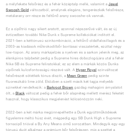
a mélyfekete felsőrész és a fehér középtalp mellé, valamint a
Jewel
Swoosh Gold
változatból, amelynek elegáns, tengerészkék felsőrésze,
metálarany orr-része és feltűnő arany swooshe-ok vannak.
Ez a cipőtrió nagy sikert aratott, azonnal népszerűvé vált, és az új
évtizedben további Nike Dunk x Supreme kollekciókat indított el.
2021-ben a kéttónusú színkombináció, a feltűnő oldalfalcsillagok és a
2003-as kiadások műkrokodilbőr borításai visszatértek, ezúttal négy
low-topon. Az arany márkajelzés a nyelven és a sarkon jelenik meg, az
élénkpiros talpbetét pedig a Supreme híres dobozlogójára utal a fehér
Nike SB és Supreme feliratokkal; ez az elem a márkák közös Dunks
cipőinek kulcsfontosságú részévé vált. A
Hyper Royal
színváltozat
felsőrészét sötétkék tónus díszíti, a
Mean Green
pedig szinte
fluoreszkáló lime zöld. Eközben a szett másik két tagja mélyebb
színekkel rendelkezik: a
Barkroot Brown
gazdag mahagóni árnyalatot
ölt, a
Black
változat pedig a fehér bőr alapréteg mellett merész feketét
használ, hogy klasszikus megjelenést kölcsönözzön neki.
2022-ben a két márka megünnepelhette a Dunk együttműködések
figyelemre méltó húsz évét, mégpedig egy SB Dunk High x Supreme
tornacipő trióval a By Any Means című sorozatban. Mindegyik egy-egy
tónusú duót alkalmaz a prémium bőr felsőrészen, míg a szettet a