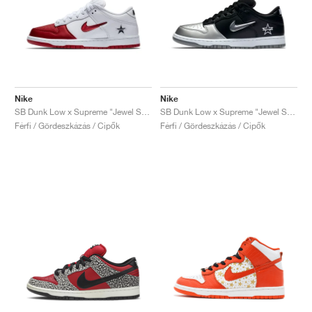
Nike
Nike
SB Dunk Low x Supreme "Jewel Swoosh Red"
SB Dunk Low x Supreme "Jewel Swoosh Silver"
Férfi / Gördeszkázás / Cipők
Férfi / Gördeszkázás / Cipők