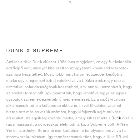
1
DUNK X SUPREME
Amikor a Nike Dunk először 1985-ben megjelent, ez egy funkcionális
edzőcipő volt, amelyet kifejezetten az egyetemi kosárlabdacsapatok
számára készítettek. Most, több mint három évtizeddel később a
márka egyik legismertebb divatcikkévé vált. Sikerének nagy részét
esztétikai sokoldalúságának köszönheti, ami annak köszönhető, hogy
az eredeti tornacipőt úgy gyártották, hogy lehetővé tegye az egyes
csapatok színeinek egyértelmű megjelenítését. Ez a cipőt kiválóan
alkalmasnak tette a kollaborációkhoz is, mivel tökéletes vásznat
biztosított más tervezők számára, hogy kifejezzék saját művészi
érzéküket. Az egyik legkorábbi márka, amely kihasználta a
Dunk
dizájn
rugalmasságát, a gördeszkás életmódmárka, a Supreme volt. A New
York-i székhelyű Supreme már korábban is befolyásos erővé vált a
streetwear kultúrában, így természetesnek tűnt, hogy a Nike SB-vel