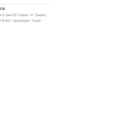
ICS
UB9-S Gel-DS Trainer 14 "Desert Camp & Piquant Orange"
fi & Női / Sportstyle / Cipők