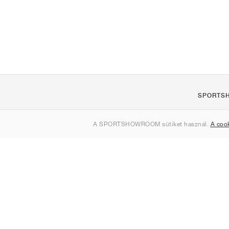
SPORTS
Rólunk
A SPORTSHOWROOM sütiket használ.
A coo
Kapcsolat
Sitemap