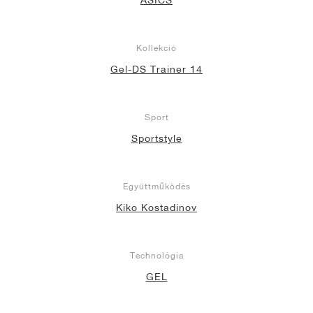
Kollekció
Gel-DS Trainer 14
Sport
Sportstyle
Együttműködés
Kiko Kostadinov
Technológia
GEL