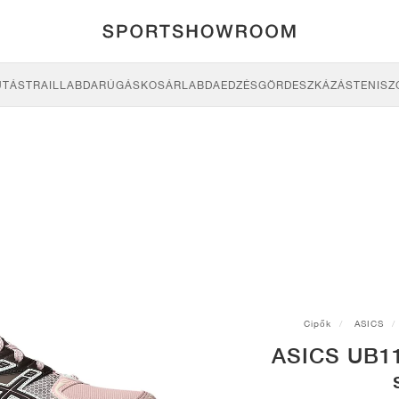
UTÁS
TRAIL
LABDARÚGÁS
KOSÁRLABDA
EDZÉS
GÖRDESZKÁZÁS
TENISZ
Cipők
ASICS
ASICS UB11