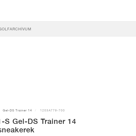
GOLF
ARCHÍVUM
Gel-DS Trainer 14
1203A779-700
-S Gel-DS Trainer 14
sneakerek