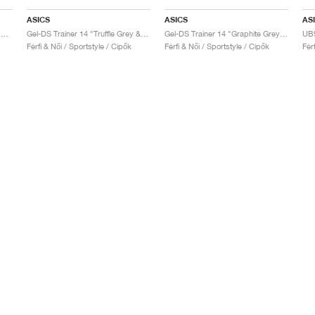
ASICS
ASICS
AS
UB9-S Gel-DS Trainer 14 "Dark Mustard & Truffle Grey"
Gel-DS Trainer 14 "Truffle Grey & Pure Silver"
Gel-DS Trainer 14 "Graphite Grey & Fern"
Férfi & Női / Sportstyle / Cipők
Férfi & Női / Sportstyle / Cipők
Fér