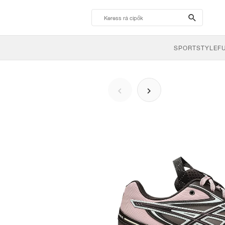
search-
btn
SPORTSTYLE
F