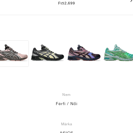
Ft52.699
Nem
Férfi / Női
Márka
ASICS