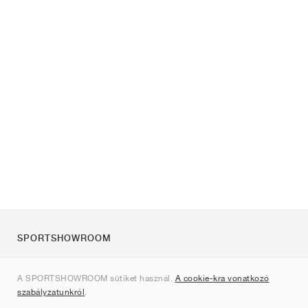
SPORTSHOWROOM
Rólunk
A SPORTSHOWROOM sütiket használ.
A cookie-kra vonatkozó
Kapcsolat
szabályzatunkról
.
Sitemap