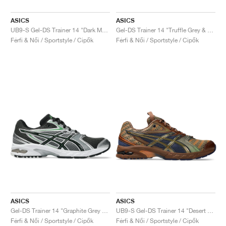
ASICS
ASICS
UB9-S Gel-DS Trainer 14 "Dark Mustard & Truffle Grey"
Gel-DS Trainer 14 "Truffle Grey & Pure Silver"
Férfi & Női / Sportstyle / Cipők
Férfi & Női / Sportstyle / Cipők
ASICS
ASICS
Gel-DS Trainer 14 "Graphite Grey & Fern"
UB9-S Gel-DS Trainer 14 "Desert Camp & Piquant Orange"
Férfi & Női / Sportstyle / Cipők
Férfi & Női / Sportstyle / Cipők