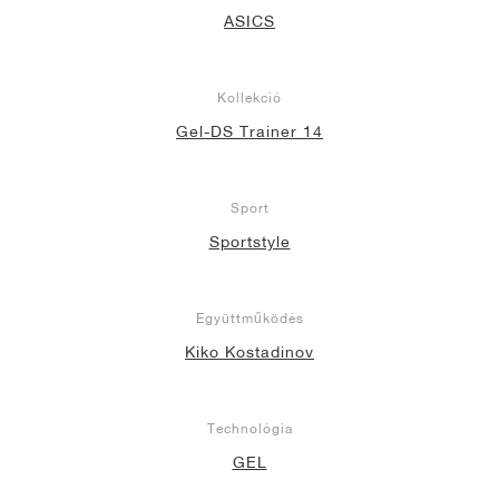
ASICS
Kollekció
Gel-DS Trainer 14
Sport
Sportstyle
Együttműködés
Kiko Kostadinov
Technológia
GEL